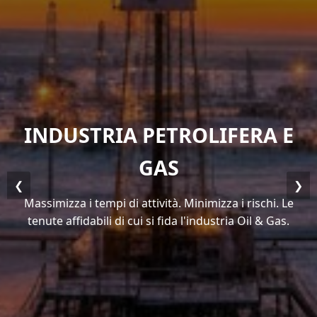
RA E
INDUSTRIA CHIMIC
Sfidando la corrosione. Vincendo le condiz
❮
❯
difficili. Tenute superiori guidate da una 
schi. Le
competenza di processo.
l & Gas.